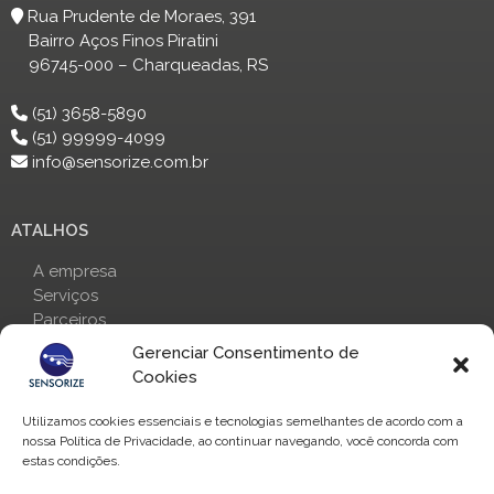
Rua Prudente de Moraes, 391
Bairro Aços Finos Piratini
96745-000 – Charqueadas, RS
(51) 3658-5890
(51) 99999-4099
info@sensorize.com.br
ATALHOS
A empresa
Serviços
Parceiros
Contato
Gerenciar Consentimento de
Cookies
ENTRE EM CONTATO
Utilizamos cookies essenciais e tecnologias semelhantes de acordo com a
nossa Política de Privacidade, ao continuar navegando, você concorda com
Fale conosco através de nossas redes sociais:
estas condições.