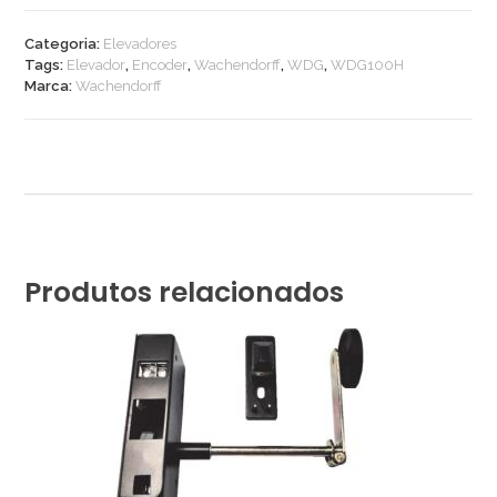
Categoria:
Elevadores
Tags:
Elevador
,
Encoder
,
Wachendorff
,
WDG
,
WDG100H
Marca:
Wachendorff
Produtos relacionados