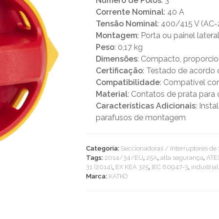
Número de Polos
: 3
Corrente Nominal
: 40 A
Tensão Nominal
: 400/415 V (AC-
Montagem
: Porta ou painel latera
Peso
: 0,17 kg
Dimensões
: Compacto, proporcio
Certificação
: Testado de acordo
Compatibilidade
: Compatível c
Material
: Contatos de prata para
Características Adicionais
: Inst
parafusos de montagem
Categoria:
Seccionadoras / Interruptores d
Tags:
2014/34/EU
,
25A
,
alta segurança
,
ATE
31 (2014)
,
EX KEA 325
,
IEC 60947-3
,
industrial
Marca:
KATKO