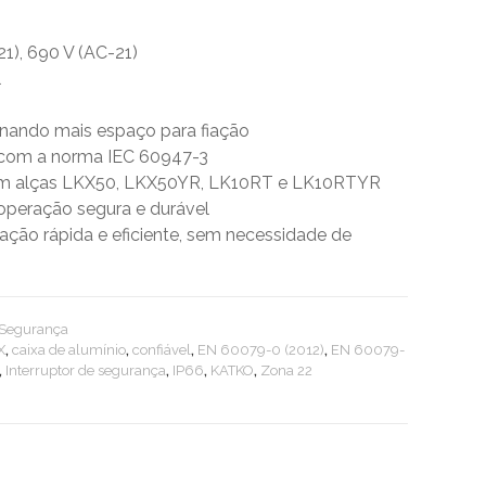
21), 690 V (AC-21)
l
nando mais espaço para fiação
 com a norma IEC 60947-3
om alças LKX50, LKX50YR, LK10RT e LK10RTYR
 operação segura e durável
alação rápida e eficiente, sem necessidade de
e Segurança
X
,
caixa de alumínio
,
confiável
,
EN 60079-0 (2012)
,
EN 60079-
,
Interruptor de segurança
,
IP66
,
KATKO
,
Zona 22