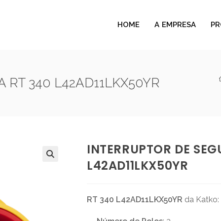
HOME
A EMPRESA
P
 RT 340 L42AD11LKX50YR
INTERRUPTOR DE SEG
L42AD11LKX50YR
🔍
RT 340 L42AD11LKX50YR
da Katko: