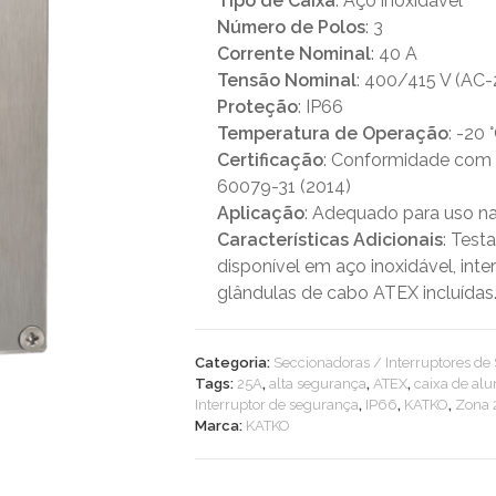
Tipo de Caixa
: Aço inoxidável
Número de Polos
: 3
Corrente Nominal
: 40 A
Tensão Nominal
: 400/415 V (AC-
Proteção
: IP66
Temperatura de Operação
: -20 
Certificação
: Conformidade com 
60079-31 (2014)
Aplicação
: Adequado para uso na
Características Adicionais
: Test
disponível em aço inoxidável, in
glândulas de cabo ATEX incluídas
Categoria:
Seccionadoras / Interruptores d
Tags:
25A
,
alta segurança
,
ATEX
,
caixa de al
Interruptor de segurança
,
IP66
,
KATKO
,
Zona 
Marca:
KATKO