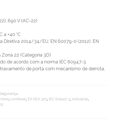
22), 690 V (AC-22)
°C a +40 °C
a Diretiva 2014/34/EU, EN 60079-0 (2012), EN
 Zona 22 (Categoria 3D)
ado de acordo com a norma IEC 60947-3,
tertravamento de porta com mecanismo de derrota,
.
e Segurança
umínio
,
confiável
,
EX KEA 325
,
IEC 60947-3
,
industrial
,
22