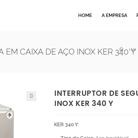
HOME
A EMPRESA
EM CAIXA DE AÇO INOX KER 340 Y
>
Loja
INTERRUPTOR DE SEG
INOX KER 340 Y
🔍
KER 340 Y
: