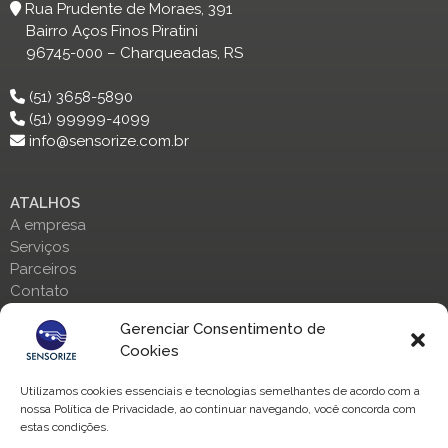
Rua Prudente de Moraes, 391
Bairro Aços Finos Piratini
96745-000 – Charqueadas, RS
(51) 3658-5890
(51) 99999-4099
info@sensorize.com.br
ATALHOS
A empresa
Serviços
Parceiros
Contato
Gerenciar Consentimento de
ENTRE EM CONTATO
Cookies
Fale conosco através de nossas redes sociais:
Utilizamos cookies essenciais e tecnologias semelhantes de acordo com a
nossa Política de Privacidade, ao continuar navegando, você concorda com
estas condições.