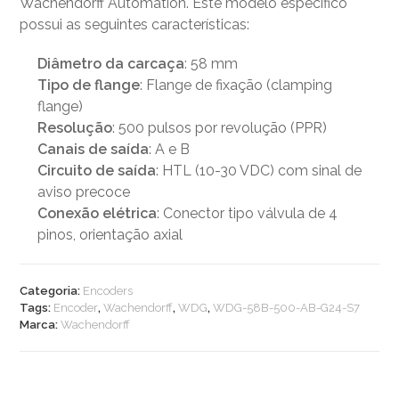
Wachendorff Automation. Este modelo específico
possui as seguintes características:
Diâmetro da carcaça
: 58 mm
Tipo de flange
: Flange de fixação (clamping
flange)
Resolução
: 500 pulsos por revolução (PPR)
Canais de saída
: A e B
Circuito de saída
: HTL (10-30 VDC) com sinal de
aviso precoce
Conexão elétrica
: Conector tipo válvula de 4
pinos, orientação axial
Categoria:
Encoders
Tags:
Encoder
,
Wachendorff
,
WDG
,
WDG-58B-500-AB-G24-S7
Marca:
Wachendorff