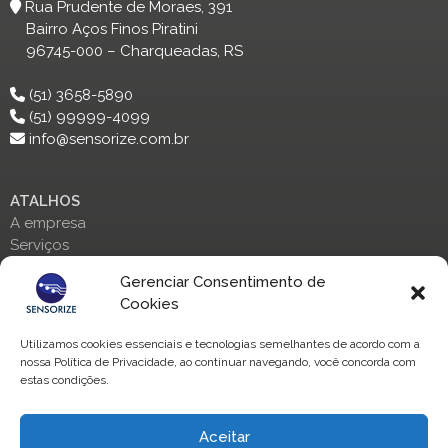
Rua Prudente de Moraes, 391
Bairro Aços Finos Piratini
96745-000 – Charqueadas, RS
(51) 3658-5890
(51) 99999-4099
info@sensorize.com.br
ATALHOS
A empresa
Serviços
Parceiros
Gerenciar Consentimento de
Contato
Cookies
ENTRE EM CONTATO
Utilizamos cookies essenciais e tecnologias semelhantes de acordo com a
nossa Política de Privacidade, ao continuar navegando, você concorda com
Fale conosco através de nossas redes sociais:
estas condições.
Aceitar